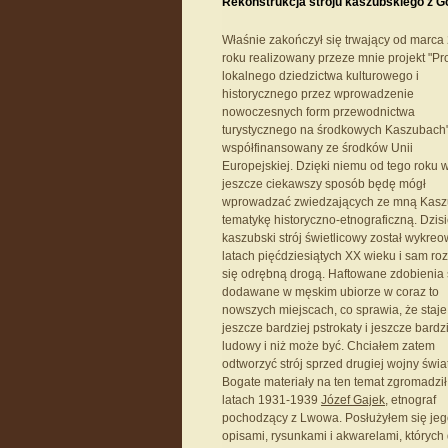
Rekonstrukcja stroju kaszubskiego z Go
Właśnie zakończył się trwający od marca
roku realizowany przeze mnie projekt "P
lokalnego dziedzictwa kulturowego i
historycznego przez wprowadzenie
nowoczesnych form przewodnictwa
turystycznego na środkowych Kaszubach"
współfinansowany ze środków Unii
Europejskiej. Dzięki niemu od tego roku 
jeszcze ciekawszy sposób będę mógł
wprowadzać zwiedzających ze mną Kasz
tematykę historyczno-etnograficzną. Dzisi
kaszubski strój świetlicowy został wykre
latach pięćdziesiątych XX wieku i sam roz
się odrębną drogą. Haftowane zdobienia
dodawane w męskim ubiorze w coraz to
nowszych miejscach, co sprawia, że staje
jeszcze bardziej pstrokaty i jeszcze bardz
ludowy i niż może być. Chciałem zatem
odtworzyć strój sprzed drugiej wojny świa
Bogate materiały na ten temat zgromadził
latach 1931-1939
Józef Gajek
, etnograf
pochodzący z Lwowa. Posłużyłem się je
opisami, rysunkami i akwarelami, których