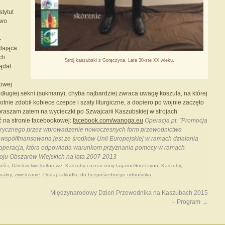
tytut
owo
-
adająca
ch.
Strój kaszubski z Goręczyna. Lata 30-ste XX wieku.
lądał
Nowej
długiej sëkni (sukmany), chyba najbardziej zwraca uwagę koszula, na której
otnie zdobił kobiece czepce i szaty liturgiczne, a dopiero po wojnie zaczęto
praszam zatem na wycieczki po Szwajcarii Kaszubskiej w strojach
ęć na stronie facebookowej:
facebook.com/wanoga.eu
Operacja pt. "Promocja
storycznego przez wprowadzenie nowoczesnych form przewodnictwa
współfinansowana jest ze środków Unii Europejskiej w ramach działania
 - operacja, która odpowiada warunkom przyznania pomocy w ramach
woju Obszarów Wiejskich na lata 2007-2013
ości
,
Dziedzictwo kulturowe
,
Kaszuby
i oznaczony tagami
Goręczyno
,
Kaszuby
,
onalny
,
zwiedzanie
. Dodaj zakładkę do
bezpośredniego odnośnika
.
Międzynarodowy Dzień Przewodnika na Kaszubach 2015
– Program
→