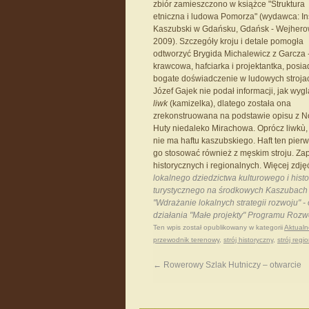
zbiór zamieszczono w książce "Struktura
etniczna i ludowa Pomorza" (wydawca: Ins
Kaszubski w Gdańsku, Gdańsk - Wejher
2009). Szczegóły kroju i detale pomogła
odtworzyć Brygida Michalewicz z Garcza 
krawcowa, hafciarka i projektantka, posi
bogate doświadczenie w ludowych stroja
Józef Gajek nie podał informacji, jak wyg
liwk
(kamizelka), dlatego została ona
zrekonstruowana na podstawie opisu z 
Huty niedaleko Mirachowa. Oprócz liwkù, 
nie ma haftu kaszubskiego. Haft ten pierw
go stosować również z męskim stroju. Za
historycznych i regionalnych. Więcej zdj
lokalnego dziedzictwa kulturowego i hi
turystycznego na środkowych Kaszubach 
"Wdrażanie lokalnych strategii rozwoju"
działania "Małe projekty" Programu Roz
Ten wpis został opublikowany w kategorii
Aktualn
przewodnik terenowy
,
strój historyczny
,
strój regi
←
Rowerowy Szlak Hutniczy – otwarcie