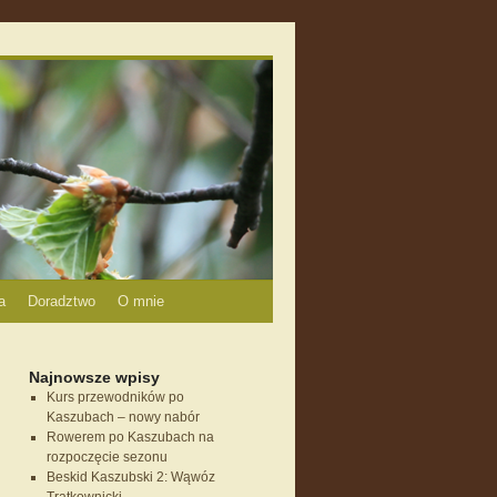
a
Doradztwo
O mnie
Najnowsze wpisy
Kurs przewodników po
Kaszubach – nowy nabór
Rowerem po Kaszubach na
rozpoczęcie sezonu
Beskid Kaszubski 2: Wąwóz