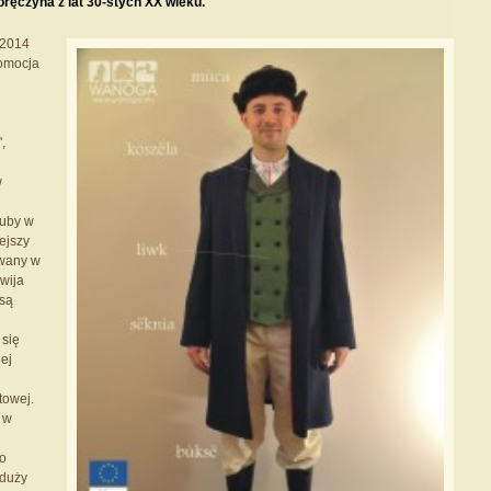
ręczyna z lat 30-stych XX wieku.
 2014
romocja
,
w
uby w
ejszy
owany w
wija
 są
 się
iej
towej.
 w
go
 duży