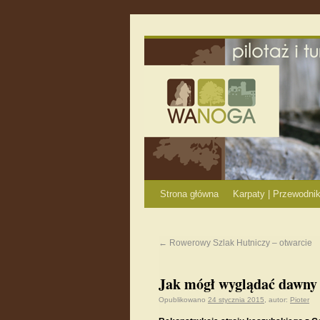
Strona główna
Karpaty | Przewodnik
←
Rowerowy Szlak Hutniczy – otwarcie
Jak mógł wyglądać dawny 
Opublikowano
24 stycznia 2015
,
autor:
Pioter