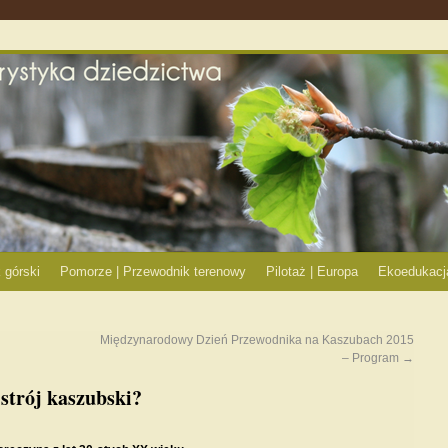
 górski
Pomorze | Przewodnik terenowy
Pilotaż | Europa
Ekoedukacj
Międzynarodowy Dzień Przewodnika na Kaszubach 2015
– Program
→
strój kaszubski?