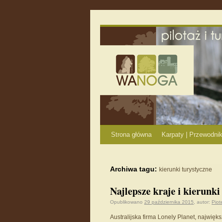
Strona główna
Karpaty | Przewodnik
Archiwa tagu:
kierunki turystyczne
Najlepsze kraje i kierunk
Opublikowano
29 października 2015
,
autor:
Piot
Australijska firma Lonely Planet, najwię