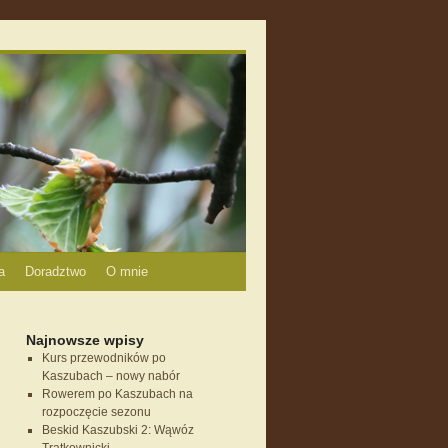
a
Doradztwo
O mnie
Najnowsze wpisy
Kurs przewodników po
Kaszubach – nowy nabór
Rowerem po Kaszubach na
rozpoczęcie sezonu
Beskid Kaszubski 2: Wąwóz