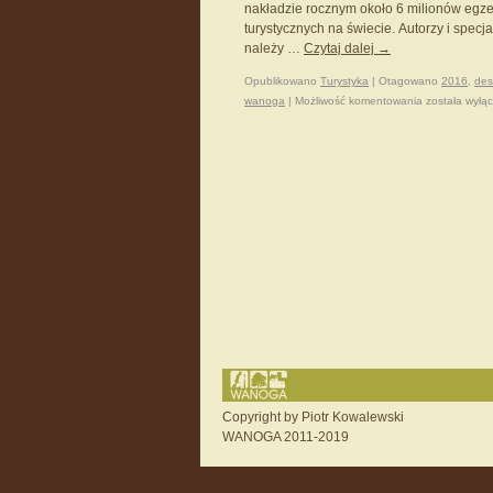
nakładzie rocznym około 6 milionów egze
turystycznych na świecie. Autorzy i specja
należy …
Czytaj dalej
→
Opublikowano
Turystyka
|
Otagowano
2016
,
des
wanoga
|
Możliwość komentowania
została wyłą
Copyright by Piotr Kowalewski
WANOGA 2011-2019