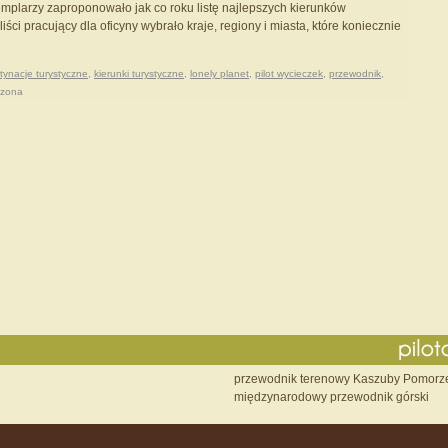
mplarzy zaproponowało jak co roku listę najlepszych kierunków
liści pracujący dla oficyny wybrało kraje, regiony i miasta, które koniecznie
tynacje turystyczne
,
kierunki turystyczne
,
lonely planet
,
pilot wycieczek
,
przewodnik
,
czona
przewodnik terenowy Kaszuby Pomorz
międzynarodowy przewodnik górski