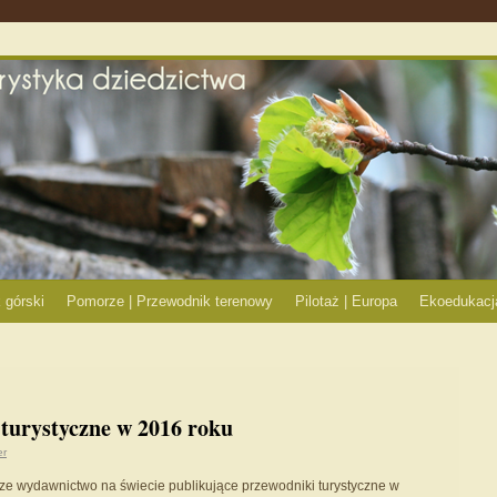
 górski
Pomorze | Przewodnik terenowy
Pilotaż | Europa
Ekoedukacj
i turystyczne w 2016 roku
er
ksze wydawnictwo na świecie publikujące przewodniki turystyczne w