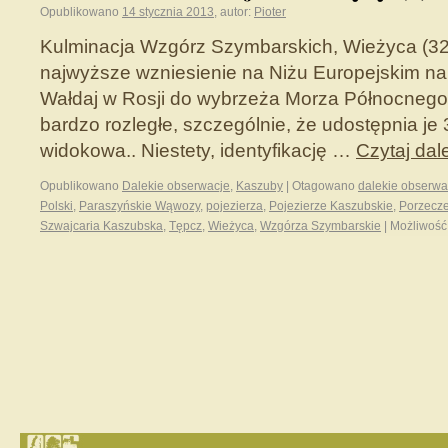
Opublikowano
14 stycznia 2013
,
autor:
Pioter
Kulminacja Wzgórz Szymbarskich, Wieżyca (32
najwyższe wzniesienie na Niżu Europejskim na
Wałdaj w Rosji do wybrzeża Morza Północnego. 
bardzo rozległe, szczególnie, że udostępnia j
widokowa.. Niestety, identyfikację …
Czytaj dal
Opublikowano
Dalekie obserwacje
,
Kaszuby
|
Otagowano
dalekie obserwa
Polski
,
Paraszyńskie Wąwozy
,
pojezierza
,
Pojezierze Kaszubskie
,
Porzecz
Szwajcaria Kaszubska
,
Tępcz
,
Wieżyca
,
Wzgórza Szymbarskie
|
Możliwoś