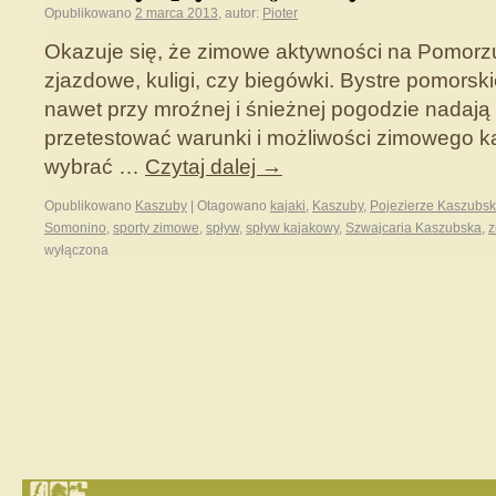
Opublikowano
2 marca 2013
,
autor:
Pioter
Okazuje się, że zimowe aktywności na Pomorzu 
zjazdowe, kuligi, czy biegówki. Bystre pomorski
nawet przy mroźnej i śnieżnej pogodzie nadają
przetestować warunki i możliwości zimowego 
wybrać …
Czytaj dalej
→
Opublikowano
Kaszuby
|
Otagowano
kajaki
,
Kaszuby
,
Pojezierze Kaszubsk
Somonino
,
sporty zimowe
,
spływ
,
spływ kajakowy
,
Szwajcaria Kaszubska
,
z
wyłączona