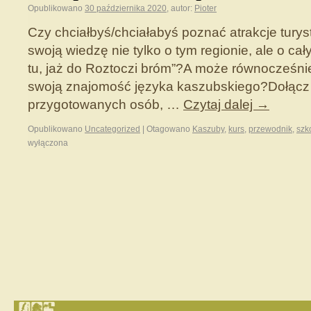
Opublikowano
30 października 2020
,
autor:
Pioter
Czy chciałbyś/chciałabyś poznać atrakcje tury
swoją wiedzę nie tylko o tym regionie, ale o 
tu, jaż do Roztoczi bróm”?A może równocześn
swoją znajomość języka kaszubskiego?Dołącz
przygotowanych osób, …
Czytaj dalej
→
Opublikowano
Uncategorized
|
Otagowano
Kaszuby
,
kurs
,
przewodnik
,
szk
wyłączona