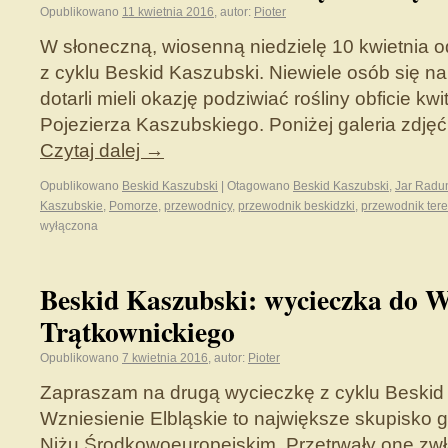
Opublikowano
11 kwietnia 2016
,
autor:
Pioter
W słoneczną, wiosenną niedzielę 10 kwietnia o
z cyklu Beskid Kaszubski. Niewiele osób się na n
dotarli mieli okazję podziwiać rośliny obficie k
Pojezierza Kaszubskiego. Poniżej galeria zdjęć
Czytaj dalej
→
Opublikowano
Beskid Kaszubski
|
Otagowano
Beskid Kaszubski
,
Jar Radu
Kaszubskie
,
Pomorze
,
przewodnicy
,
przewodnik beskidzki
,
przewodnik ter
wyłączona
Beskid Kaszubski: wycieczka do 
Trątkownickiego
Opublikowano
7 kwietnia 2016
,
autor:
Pioter
Zapraszam na drugą wycieczkę z cyklu Beskid
Wzniesienie Elbląskie to największe skupisko g
Niżu Środkowoeuropejskim. Przetrwały one zwł