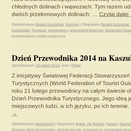
chłodnych dolinach i wąwozach. Tym razem uda
dwóch przełomowych dolinach: …
Czytaj dalej
Opublikowano
Beskid Kaszubski
,
Kaszuby
|
Otagowano
Beskid Kaszubski
,
Kaszubskie
,
Pomorze
,
przewodnicy
,
przewodnik terenowy
,
Szwajcaria Kas
komentowania
została wyłączona
Dzień Przewodnika 2014 na Kasz
Opublikowano
18 lutego 2014
,
autor:
Pioter
Z inicjatywy Światowej Federacji Stowarzysze
Turystycznych (World Federation of Tourist Gui
roku 21 lutego przewodnicy na całym świecie
Dzień Przewodnika Turystycznego. Jego ideą 
miejscowych ludzi, w ich języku, po ich terenie
→
Opublikowano
Aktualności
|
Otagowano
Bytów
,
Jar Raduni
,
Kartuzy
,
Kaszu
Muzeum Ziemi Kościerskiej
,
pilot wycieczek
,
przewodnicy
,
przewodnik tere