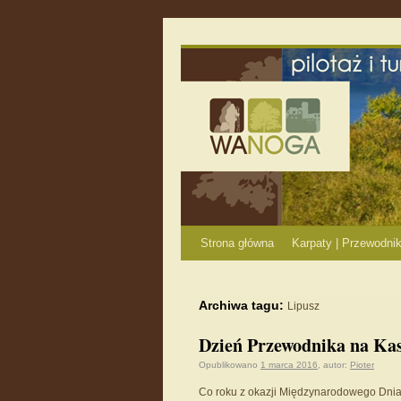
Strona główna
Karpaty | Przewodnik
Archiwa tagu:
Lipusz
Dzień Przewodnika na Kas
Opublikowano
1 marca 2016
,
autor:
Pioter
Co roku z okazji Międzynarodowego Dnia