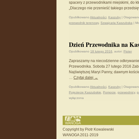
spacery z przewodnikami miejskimi, do kt
„Dlaczego nie przenieść takiego przedsię
Opublikowano
Aktualności
,
Kaszuby
|
Otagowan
przewodnik terenowy
,
Szwajcaria Kaszubska
|
Mo
Dzień Przewodnika na Kas
Opublikowano
18 lutego 2016
,
autor:
Pioter
Zapraszamy na niecodzienne odkrywanie
Przewodnika. Sobota 27 lutego 2016 Zab
Najświętszej Maryi Panny, dawnym koście
…
Czytaj dalej
→
Opublikowano
Aktualności
,
Kaszuby
|
Otagowan
Pojezierze Kaszubskie
,
Pomorze
,
przewodnicy
,
p
wyłączona
Copyright by Piotr Kowalewski
WANOGA 2011-2019