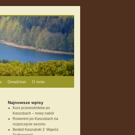
a
Doradztwo
O mnie
Najnowsze wpisy
Kurs przewodników po
Kaszubach – nowy nabór
Rowerem po Kaszubach na
rozpoczęcie sezonu
Beskid Kaszubski 2: Wąwóz