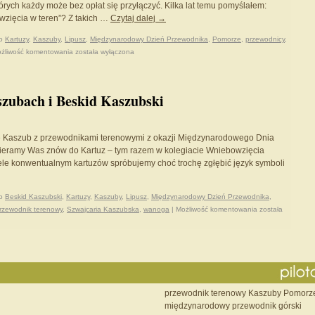
órych każdy może bez opłat się przyłączyć. Kilka lat temu pomyślałem:
wzięcia w teren”? Z takich …
Czytaj dalej
→
o
Kartuzy
,
Kaszuby
,
Lipusz
,
Międzynarodowy Dzień Przewodnika
,
Pomorze
,
przewodnicy
,
żliwość komentowania
została wyłączona
zubach i Beskid Kaszubski
 Kaszub z przewodnikami terenowymi z okazji Międzynarodowego Dnia
ieramy Was znów do Kartuz – tym razem w kolegiacie Wniebowzięcia
le konwentualnym kartuzów spróbujemy choć trochę zgłębić język symboli
o
Beskid Kaszubski
,
Kartuzy
,
Kaszuby
,
Lipusz
,
Międzynarodowy Dzień Przewodnika
,
rzewodnik terenowy
,
Szwajcaria Kaszubska
,
wanoga
|
Możliwość komentowania
została
przewodnik terenowy Kaszuby Pomorz
międzynarodowy przewodnik górski