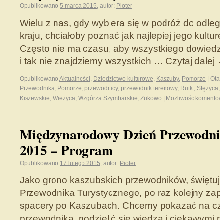
Opublikowano
5 marca 2015
,
autor:
Pioter
Wielu z nas, gdy wybiera się w podróż do odle
kraju, chciałoby poznać jak najlepiej jego kultur
Często nie ma czasu, aby wszystkiego dowiedzieć
i tak nie znajdziemy wszystkich …
Czytaj dalej
Opublikowano
Aktualności
,
Dziedzictwo kulturowe
,
Kaszuby
,
Pomorze
|
Ot
Przewodnika
,
Pomorze
,
przewodnicy
,
przewodnik terenowy
,
Rutki
,
Stężyca
Kiszewskie
,
Wieżyca
,
Wzgórza Szymbarskie
,
Żukowo
|
Możliwość koment
Międzynarodowy Dzień Przewodni
2015 – Program
Opublikowano
17 lutego 2015
,
autor:
Pioter
Jako grono kaszubskich przewodników, świętu
Przewodnika Turystycznego, po raz kolejny z
spacery po Kaszubach. Chcemy pokazać na c
przewodnika, podzielić się wiedzą i ciekawymi 