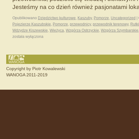
Jesteśmy na co dzień również pasjonatami lok
Opublikowano
Dziedzictwo kulturowe
,
Kaszuby
,
Pomorze
,
Uncategorized
|
Pojezierze Kaszubskie
,
Pomorze
,
przewodnicy
,
przewodnik terenowy
,
Rutki
Wdzydze Kiszewskie
,
Wieżyca
,
Wzgórza Ostrzyckie
,
Wzgórza Szymbarskie
została wyłączona
Copyright by Piotr Kowalewski
WANOGA 2011-2019