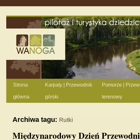
Strona
Karpaty | Przewodnik
Pomorze | Przew
główna
górski
terenowy
Archiwa tagu:
Rutki
Międzynarodowy Dzień Przewodnik