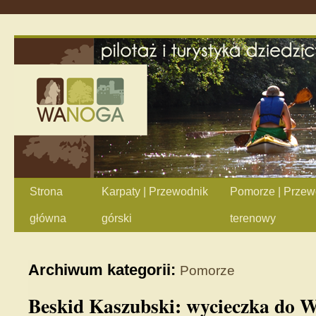
Strona
Karpaty | Przewodnik
Pomorze | Przew
główna
górski
terenowy
Archiwum kategorii:
Pomorze
Beskid Kaszubski: wycieczka do 