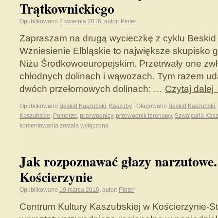
Trątkownickiego
Opublikowano
7 kwietnia 2016
,
autor:
Pioter
Zapraszam na drugą wycieczkę z cyklu Beskid
Wzniesienie Elbląskie to największe skupisko g
Niżu Środkowoeuropejskim. Przetrwały one zwł
chłodnych dolinach i wąwozach. Tym razem uda
dwóch przełomowych dolinach: …
Czytaj dalej
Opublikowano
Beskid Kaszubski
,
Kaszuby
|
Otagowano
Beskid Kaszubski
,
Kaszubskie
,
Pomorze
,
przewodnicy
,
przewodnik terenowy
,
Szwajcaria Kas
komentowania
została wyłączona
Jak rozpoznawać głazy narzutowe.
Kościerzynie
Opublikowano
19 marca 2016
,
autor:
Pioter
Centrum Kultury Kaszubskiej w Kościerzynie-St