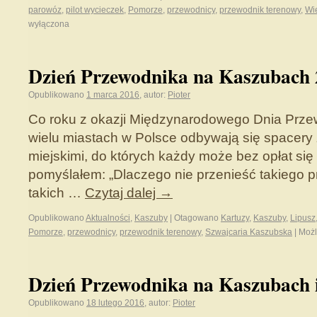
parowóz
,
pilot wycieczek
,
Pomorze
,
przewodnicy
,
przewodnik terenowy
,
Wi
wyłączona
Dzień Przewodnika na Kaszubach 2
Opublikowano
1 marca 2016
,
autor:
Pioter
Co roku z okazji Międzynarodowego Dnia Prze
wielu miastach w Polsce odbywają się spacery
miejskimi, do których każdy może bez opłat się 
pomyślałem: „Dlaczego nie przenieść takiego p
takich …
Czytaj dalej
→
Opublikowano
Aktualności
,
Kaszuby
|
Otagowano
Kartuzy
,
Kaszuby
,
Lipusz
Pomorze
,
przewodnicy
,
przewodnik terenowy
,
Szwajcaria Kaszubska
|
Możl
Dzień Przewodnika na Kaszubach 
Opublikowano
18 lutego 2016
,
autor:
Pioter