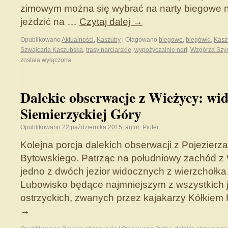
zimowym można się wybrać na narty biegowe
jeździć na …
Czytaj dalej
→
Opublikowano
Aktualności
,
Kaszuby
|
Otagowano
biegowe
,
biegówki
,
Kasz
Szwajcaria Kaszubska
,
trasy narciarskie
,
wypożyczalnie nart
,
Wzgórza Szy
została wyłączona
Dalekie obserwacje z Wieżycy: wi
Siemierzyckiej Góry
Opublikowano
22 października 2015
,
autor:
Pioter
Kolejna porcja dalekich obserwacji z Pojezierz
Bytowskiego. Patrząc na południowy zachód z
jedno z dwóch jezior widocznych z wierzchołka 
Lubowisko będące najmniejszym z wszystkich j
ostrzyckich, zwanych przez kajakarzy Kółkie
→