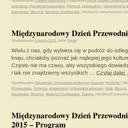
Opublikowano
Dalekie obserwacje
|
Otagowano
Bytów
,
dalekie obserwacj
pojezierza
,
Pojezierze Kaszubskie
,
Pomorze
,
przewodnicy
,
przewodnik ter
Kaszubska
,
Wieżyca
,
Wzgórza Szymbarskie
|
Możliwość komentowania
zo
Międzynarodowy Dzień Przewodnik
Opublikowano
5 marca 2015
,
autor:
Pioter
Wielu z nas, gdy wybiera się w podróż do odle
kraju, chciałoby poznać jak najlepiej jego kultur
Często nie ma czasu, aby wszystkiego dowiedzieć
i tak nie znajdziemy wszystkich …
Czytaj dalej
Opublikowano
Aktualności
,
Dziedzictwo kulturowe
,
Kaszuby
,
Pomorze
|
Ot
Przewodnika
,
Pomorze
,
przewodnicy
,
przewodnik terenowy
,
Rutki
,
Stężyca
Kiszewskie
,
Wieżyca
,
Wzgórza Szymbarskie
,
Żukowo
|
Możliwość koment
Międzynarodowy Dzień Przewodni
2015 – Program