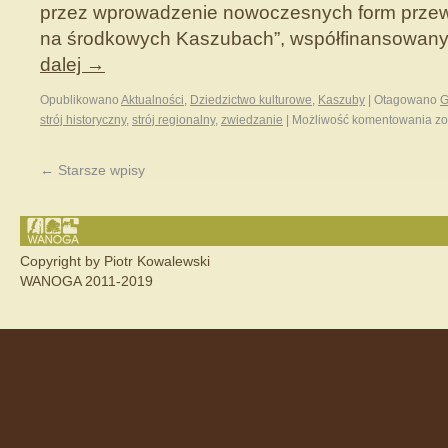
przez wprowadzenie nowoczesnych form przew
na środkowych Kaszubach”, współfinansowany
dalej
→
Opublikowano
Aktualności
,
Dziedzictwo kulturowe
,
Kaszuby
|
Otagowano
G
strój historyczny
,
strój regionalny
,
zwiedzanie
|
Możliwość komentowania
zo
←
Starsze wpisy
Copyright by Piotr Kowalewski
WANOGA 2011-2019