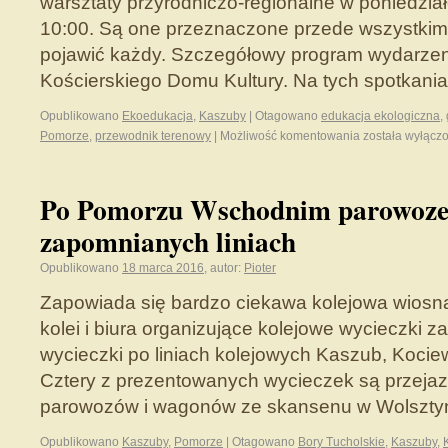
warsztaty przyrodniczo-regionalne w poniedzia
10:00. Są one przeznaczone przede wszystkim d
pojawić każdy. Szczegółowy program wydarzenia
Kościerskiego Domu Kultury. Na tych spotkan
Opublikowano
Ekoedukacja
,
Kaszuby
|
Otagowano
edukacja ekologiczna
,
Pomorze
,
przewodnik terenowy
|
Możliwość komentowania
została wyłącz
Po Pomorzu Wschodnim parowoze
zapomnianych liniach
Opublikowano
18 marca 2016
,
autor:
Pioter
Zapowiada się bardzo ciekawa kolejowa wiosna
kolei i biura organizujące kolejowe wycieczki 
wycieczki po liniach kolejowych Kaszub, Kociew
Cztery z prezentowanych wycieczek są przeja
parowozów i wagonów ze skansenu w Wolszty
Opublikowano
Kaszuby
,
Pomorze
|
Otagowano
Bory Tucholskie
,
Kaszuby
,