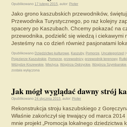
Opublikowano
17 lutego 2015
,
autor:
Pioter
Jako grono kaszubskich przewodników, świętu
Przewodnika Turystycznego, po raz kolejny z
spacery po Kaszubach. Chcemy pokazać na c
przewodnika, podzielić się wiedzą i ciekawymi 
Jesteśmy na co dzień również pasjonatami lok
Opublikowano
Dziedzictwo kulturowe
,
Kaszuby
,
Pomorze
,
Uncategorized
|
Pojezierze Kaszubskie
,
Pomorze
,
przewodnicy
,
przewodnik terenowy
,
Rutki
Wdzydze Kiszewskie
,
Wieżyca
,
Wzgórza Ostrzyckie
,
Wzgórza Szymbarskie
została wyłączona
Jak mógł wyglądać dawny strój ka
Opublikowano
24 stycznia 2015
,
autor:
Pioter
Rekonstrukcja stroju kaszubskiego z Goręczyna
Właśnie zakończył się trwający od marca 2014
mnie projekt „Promocja lokalnego dziedzictwa k