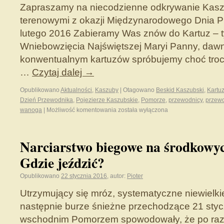
Zapraszamy na niecodzienne odkrywanie Kasz
terenowymi z okazji Międzynarodowego Dnia P
lutego 2016 Zabieramy Was znów do Kartuz – 
Wniebowzięcia Najświętszej Maryi Panny, daw
konwentualnym kartuzów spróbujemy choć troch
…
Czytaj dalej
→
Opublikowano
Aktualności
,
Kaszuby
|
Otagowano
Beskid Kaszubski
,
Kartu
Dzień Przewodnika
,
Pojezierze Kaszubskie
,
Pomorze
,
przewodnicy
,
przewo
wanoga
|
Możliwość komentowania
została wyłączona
Narciarstwo biegowe na środkowy
Gdzie jeździć?
Opublikowano
22 stycznia 2016
,
autor:
Pioter
Utrzymujący się mróz, systematyczne niewielk
następnie burze śnieżne przechodzące 21 styc
wschodnim Pomorzem spowodowały, że po raz 