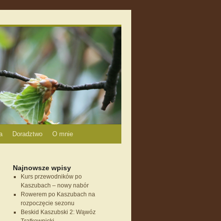
a
Doradztwo
O mnie
Najnowsze wpisy
Kurs przewodników po
Kaszubach – nowy nabór
Rowerem po Kaszubach na
rozpoczęcie sezonu
Beskid Kaszubski 2: Wąwóz