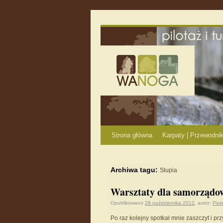
Strona główna
Karpaty | Przewodnik
Archiwa tagu:
Słupia
Warsztaty dla samorządow
Opublikowano
29 października 2012
,
autor:
Piot
Po raz kolejny spotkał mnie zaszczyt i 