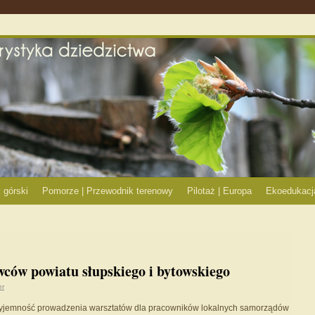
 górski
Pomorze | Przewodnik terenowy
Pilotaż | Europa
Ekoedukacj
ców powiatu słupskiego i bytowskiego
er
przyjemność prowadzenia warsztatów dla pracowników lokalnych samorządów