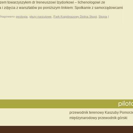
razem towarzyszyłem dr Ireneuszowi Izydorkowi – lichenologowi ze
 i zdjęcia z warsztatów po poniższym linkiem: Spotkanie z samorządowcami
Otagowano
geologia
,
głazy narzutowe
,
Park Krajobrazowy Dolina Słupii
,
Słupia
|
przewodnik terenowy Kaszuby Pomorz
międzynarodowy przewodnik górski