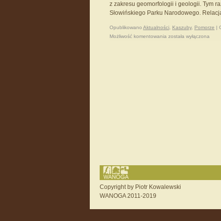
z zakresu geomorfologii i geologii. Tym 
Słowińskiego Parku Narodowego. Relacja
Opublikowano
Aktualności
,
Kaszuby
,
Pomorze
|
Możliwość komentowania
została wyłączona
Copyright by Piotr Kowalewski
WANOGA 2011-2019