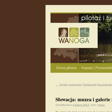
Strona główna
Karpaty | Przewodnik
←
Szlaki rowerowe Szwajcarii Kaszubskie
Słowacja: muzea i galerie
Opublikowano
4 lutego 2013
,
autor:
Pioter