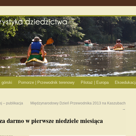
 górski
Pomorze | Przewodnik terenowy
Pilotaż | Europa
Ekoedukacj
j – publikacja
Międzynarodowy Dzień Przewodnika 2013 na Kaszubach
→
 za darmo w pierwsze niedziele miesiąca