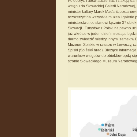
Po dobrych doświadczeniach z akcją d
wstępu do Słowackiej Galerii Narodowej,
minister kultury Marek Maďarič postanowi
rozszerzyć na wszystkie muzea i galerie 
ministerstwu, co stanowi łącznie 37 obiek
Słowacji. Turystów z Polski na pewno uci
już wkrótce w jeden dzień miesiącu będz
darmo zwiedzić między innymi zamek w B
Muzeum Spiskie w ratuszu w Lewoczy, c
Spiski (Spišský hrad). Bieżące informacje
warunków wstępów do obiektów będą się
stronie Słowackiego Muzeum Narodoweg