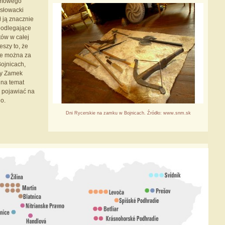
armowego
 słowacki
ł ją znacznie
podlegające
tów w całej
eszy to, że
ie można za
ojnicach,
zy Zamek
 na temat
 pojawiać na
o.
Dni Rycerskie na zamku w Bojnicach. Źródło: www.snm.sk