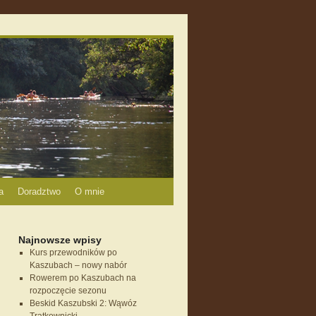
a
Doradztwo
O mnie
Najnowsze wpisy
Kurs przewodników po
Kaszubach – nowy nabór
Rowerem po Kaszubach na
rozpoczęcie sezonu
Beskid Kaszubski 2: Wąwóz