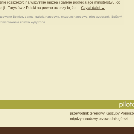
znie rozszerzyć na wszystkie muzea i galerie podlegające ministerstwu, co
acji. Turystów z Polski na pewno ucieszy to, że …
Czytaj dalej
→
agowano
Bojnice
,
darmo
,
galeria narodowa
,
muzeum narodowe
,
pilot wycieczek
,
Spišský
 komentowania
została wyłączona
przewodnik terenowy Kaszuby Pomorz
międzynarodowy przewodnik górski