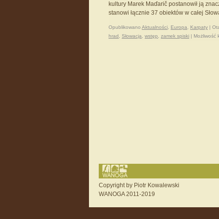
kultury Marek Maďarič postanowił ją znac
stanowi łącznie 37 obiektów w całej Słow
Opublikowano
Aktualności
,
Europa
,
Karpaty
|
Ot
hrad
,
Słowacja
,
wstęp
,
zamek spiski
|
Możliwość
Copyright by Piotr Kowalewski
WANOGA 2011-2019