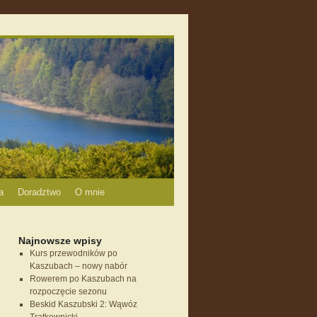
a
Doradztwo
O mnie
Najnowsze wpisy
Kurs przewodników po
Kaszubach – nowy nabór
Rowerem po Kaszubach na
rozpoczęcie sezonu
Beskid Kaszubski 2: Wąwóz