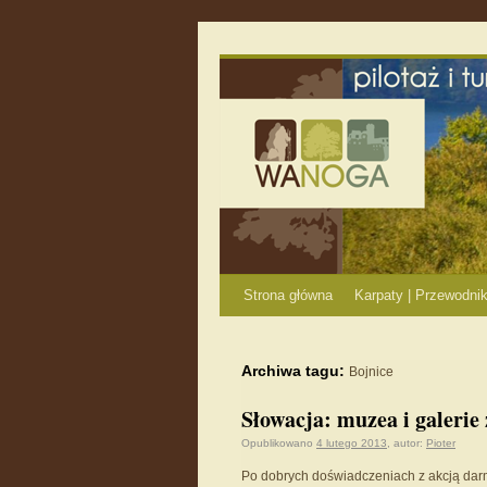
Strona główna
Karpaty | Przewodnik
Archiwa tagu:
Bojnice
Słowacja: muzea i galerie
Opublikowano
4 lutego 2013
,
autor:
Pioter
Po dobrych doświadczeniach z akcją darm