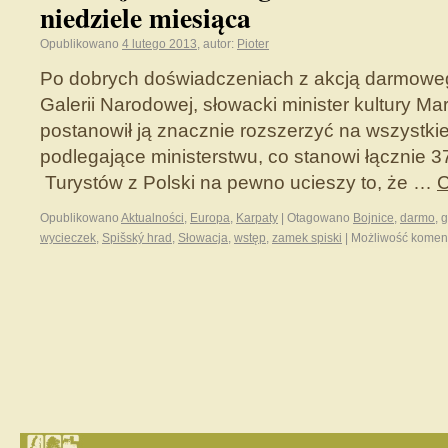
niedziele miesiąca
Opublikowano
4 lutego 2013
,
autor:
Pioter
Po dobrych doświadczeniach z akcją darmowe
Galerii Narodowej, słowacki minister kultury M
postanowił ją znacznie rozszerzyć na wszystkie
podlegające ministerstwu, co stanowi łącznie 37
Turystów z Polski na pewno ucieszy to, że …
C
Opublikowano
Aktualności
,
Europa
,
Karpaty
|
Otagowano
Bojnice
,
darmo
,
g
wycieczek
,
Spišský hrad
,
Słowacja
,
wstęp
,
zamek spiski
|
Możliwość kome