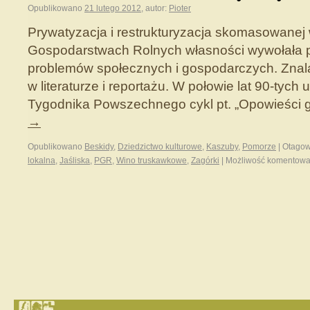
Opublikowano
21 lutego 2012
,
autor:
Pioter
Prywatyzacja i restrukturyzacja skomasowane
Gospodarstwach Rolnych własności wywołała p
problemów społecznych i gospodarczych. Znal
w literaturze i reportażu. W połowie lat 90-tych
Tygodnika Powszechnego cykl pt. „Opowieści g
→
Opublikowano
Beskidy
,
Dziedzictwo kulturowe
,
Kaszuby
,
Pomorze
|
Otago
lokalna
,
Jaśliska
,
PGR
,
Wino truskawkowe
,
Zagórki
|
Możliwość komentow