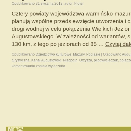
Opublikowano
31 stycznia 2013
,
autor:
Pioter
Cztery powiaty województwa warmińsko-mazurs
planują wspólne przedsięwzięcie utworzenia i cz
drogi wodnej w celu połączenia Wielkich Jezior
Augustowskiego. W zależności od wariantów, s
130 km, z tego po jeziorach od 85 …
Czytaj dal
Opublikowano
Dziedzictwo kulturowe
,
Mazury
,
Podlasie
|
Otagowano
Augu
turystyczna
,
Kanał Augustowski
,
Niegocin
,
Orzysza
,
pilot wycieczek
,
połącz
komentowania
została wyłączona