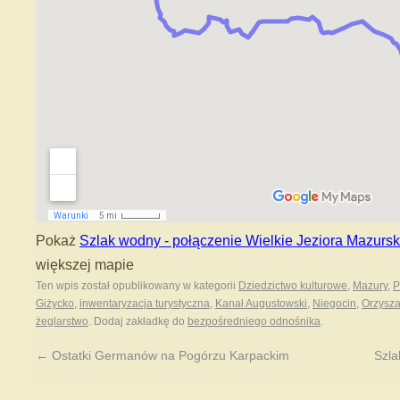
Pokaż
Szlak wodny - połączenie Wielkie Jeziora Mazursk
większej mapie
Ten wpis został opublikowany w kategorii
Dziedzictwo kulturowe
,
Mazury
,
P
Giżycko
,
inwentaryzacja turystyczna
,
Kanał Augustowski
,
Niegocin
,
Orzysz
żeglarstwo
. Dodaj zakładkę do
bezpośredniego odnośnika
.
←
Ostatki Germanów na Pogórzu Karpackim
Szla