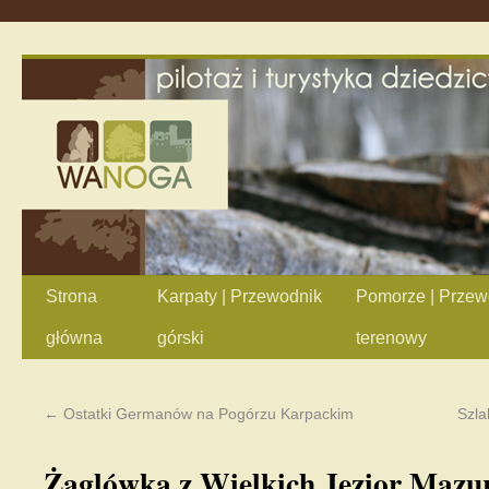
Strona
Karpaty | Przewodnik
Pomorze | Przew
główna
górski
terenowy
←
Ostatki Germanów na Pogórzu Karpackim
Szla
Żaglówką z Wielkich Jezior Mazur