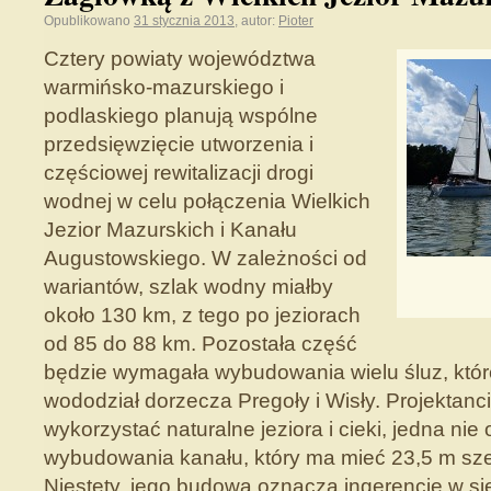
Opublikowano
31 stycznia 2013
,
autor:
Pioter
Cztery powiaty województwa
warmińsko-mazurskiego i
podlaskiego planują wspólne
przedsięwzięcie utworzenia i
częściowej rewitalizacji drogi
wodnej w celu połączenia Wielkich
Jezior Mazurskich i Kanału
Augustowskiego. W zależności od
wariantów, szlak wodny miałby
około 130 km, z tego po jeziorach
od 85 do 88 km. Pozostała część
będzie wymagała wybudowania wielu śluz, kt
wododział dorzecza Pregoły i Wisły. Projektan
wykorzystać naturalne jeziora i cieki, jedna nie
wybudowania kanału, który ma mieć 23,5 m szer
Niestety, jego budowa oznacza ingerencje w si