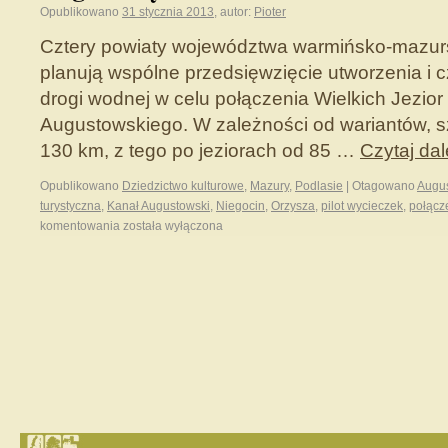
Opublikowano
31 stycznia 2013
,
autor:
Pioter
Cztery powiaty województwa warmińsko-mazurs
planują wspólne przedsięwzięcie utworzenia i cz
drogi wodnej w celu połączenia Wielkich Jezior
Augustowskiego. W zależności od wariantów, s
130 km, z tego po jeziorach od 85 …
Czytaj dal
Opublikowano
Dziedzictwo kulturowe
,
Mazury
,
Podlasie
|
Otagowano
Augu
turystyczna
,
Kanał Augustowski
,
Niegocin
,
Orzysza
,
pilot wycieczek
,
połącz
komentowania
została wyłączona